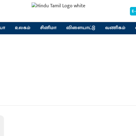
E
யா
உலகம்
சினிமா
விளையாட்டு
வணிகம்