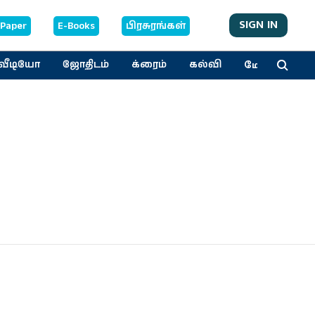
SIGN IN
-Paper
E-Books
பிரசுரங்கள்
மேலும்
வீடியோ
ஜோதிடம்
க்ரைம்
கல்வி