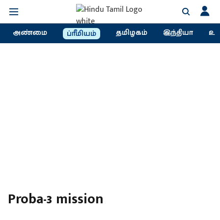
அண்மை
தமிழகம்
இந்தியா
உல
ப்ரீமியம்
Proba-3 mission