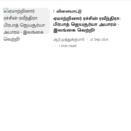
விளையாட்டு
ஏமாற்றினார் ரச்சின் ரவீந்திரா:
பிரபாத் ஜெயசூர்யா அபாரம் -
இலங்கை வெற்றி!
ஆர்.முத்துக்குமார்
23 Sep 2024
1
min read