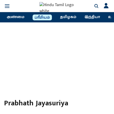
அண்மை
தமிழகம்
இந்தியா
உல
ப்ரீமியம்
Prabhath Jayasuriya