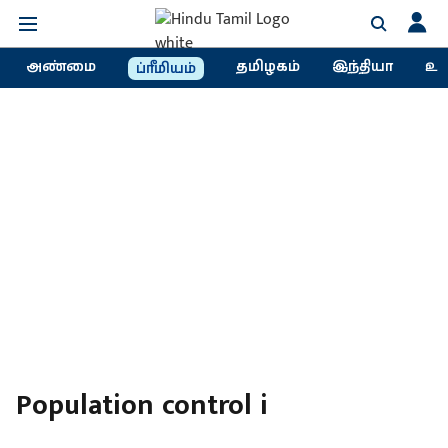
அண்மை
தமிழகம்
இந்தியா
உல
ப்ரீமியம்
Population control i