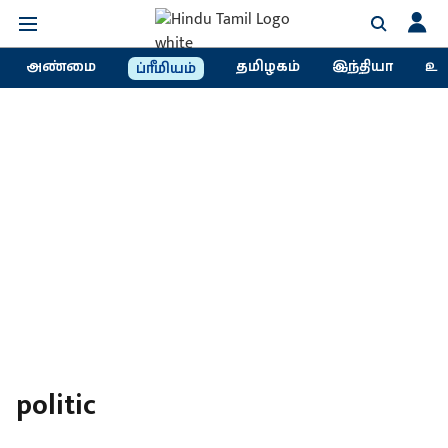
அண்மை
தமிழகம்
இந்தியா
உல
ப்ரீமியம்
politic