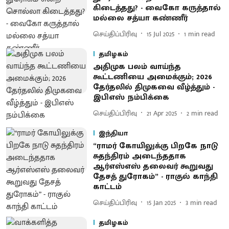
கிடைத்தது? - வைகோ கருத்தால்
மல்லை சத்யா கண்ணீர்
செய்திப்பிரிவு
15 Jul 2025
1
min read
தமிழகம்
அதிமுக பலம் வாய்ந்த
கூட்டணியை அமைக்கும்; 2026
தேர்தலில் திமுகவை வீழ்த்தும் -
இபிஎஸ் நம்பிக்கை
செய்திப்பிரிவு
21 Apr 2025
2
min read
இந்தியா
“ராமர் கோயிலுக்கு பிறகே நாடு
சுதந்திரம் அடைந்ததாக
ஆர்எஸ்எஸ் தலைவர் கூறுவது
தேசத் துரோகம்” - ராகுல் காந்தி
காட்டம்
செய்திப்பிரிவு
15 Jan 2025
3
min read
தமிழகம்