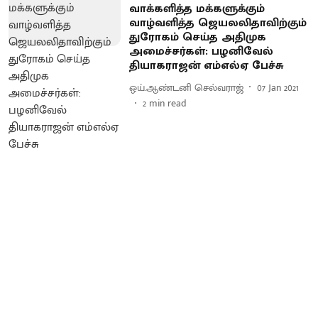
வாக்களித்த மக்களுக்கும்
வாழ்வளித்த ஜெயலலிதாவிற்கும்
துரோகம் செய்த அதிமுக
அமைச்சர்கள்: பழனிவேல்
தியாகராஜன் எம்எல்ஏ பேச்சு
ஒய்.ஆண்டனி செல்வராஜ்
07 Jan 2021
2
min read