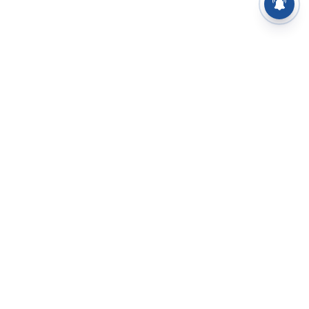
⌄
செய்திகள்