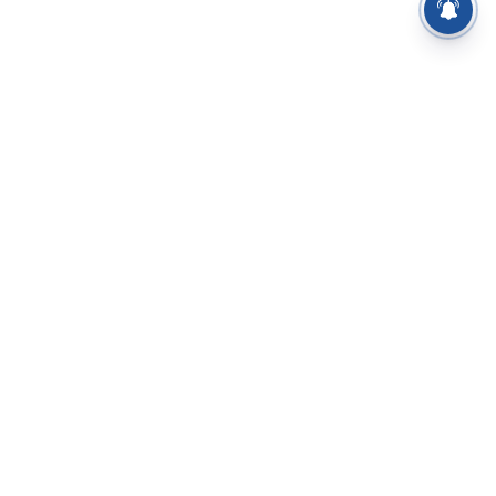
⌄
செய்திகள்
⌄
சிறப்புப் பக்கம்
⌄
சினிமா