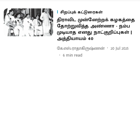
சிறப்புக் கட்டுரைகள்
திராவிட முன்னேற்றக் கழகத்தை
தோற்றுவித்த அண்ணா - நம்ப
முடியாத எனது நாட்குறிப்புகள் |
அத்தியாயம் 40
கே.எஸ்.ராதாகிருஷ்ணன்
20 Jul 2025
6
min read