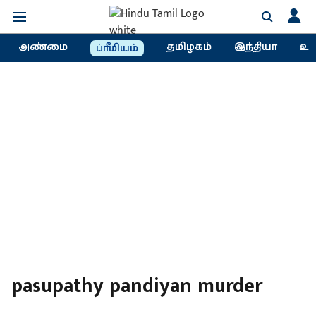
அண்மை
தமிழகம்
இந்தியா
உல
ப்ரீமியம்
pasupathy pandiyan murder