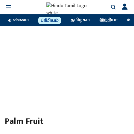
அண்மை
தமிழகம்
இந்தியா
உல
ப்ரீமியம்
Palm Fruit