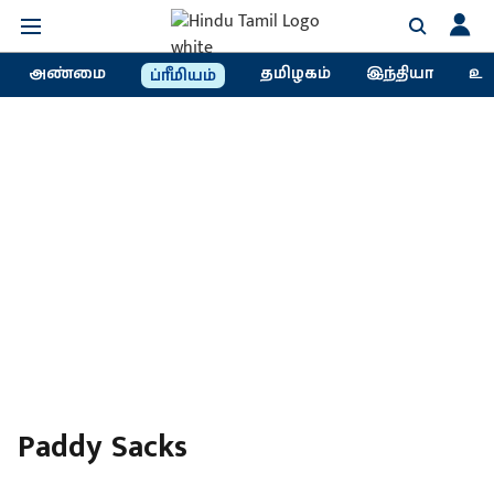
அண்மை
தமிழகம்
இந்தியா
உல
ப்ரீமியம்
Paddy Sacks