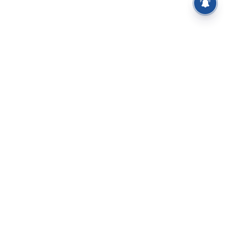
⌄
செய்திகள்