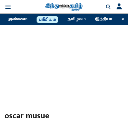
அண்மை
தமிழகம்
இந்தியா
உல
ப்ரீமியம்
oscar musue