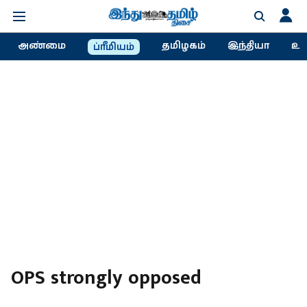
அண்மை
தமிழகம்
இந்தியா
உல
ப்ரீமியம்
OPS strongly opposed