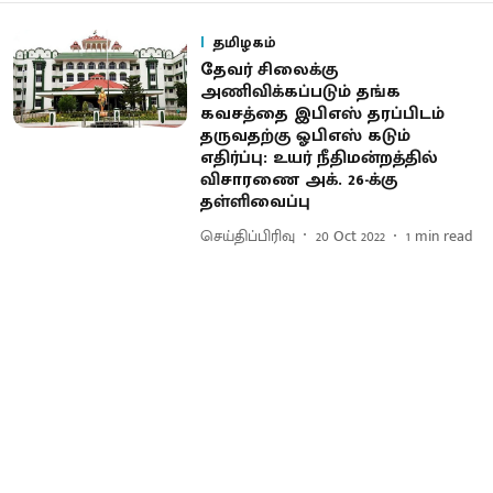
தமிழகம்
தேவர் சிலைக்கு
அணிவிக்கப்படும் தங்க
கவசத்தை இபிஎஸ் தரப்பிடம்
தருவதற்கு ஓபிஎஸ் கடும்
எதிர்ப்பு: உயர் நீதிமன்றத்தில்
விசாரணை அக். 26-க்கு
தள்ளிவைப்பு
செய்திப்பிரிவு
20 Oct 2022
1
min read