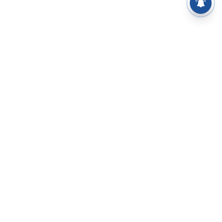
⌄
செய்திகள்