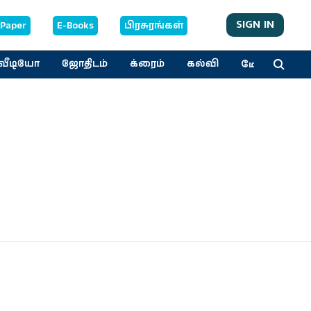
SIGN IN
-Paper
E-Books
பிரசுரங்கள்
மேலும்
வீடியோ
ஜோதிடம்
க்ரைம்
கல்வி