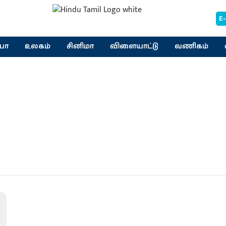
E
யா
உலகம்
சினிமா
விளையாட்டு
வணிகம்