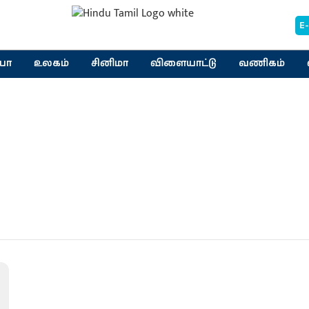
E
யா
உலகம்
சினிமா
விளையாட்டு
வணிகம்