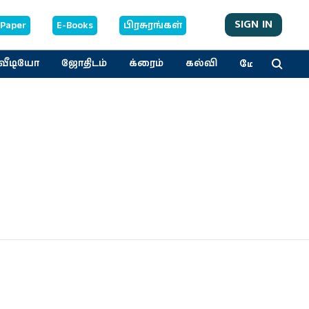
SIGN IN
-Paper
E-Books
பிரசுரங்கள்
மேலும்
வீடியோ
ஜோதிடம்
க்ரைம்
கல்வி