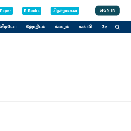
SIGN IN
-Paper
E-Books
பிரசுரங்கள்
மேலும்
வீடியோ
ஜோதிடம்
க்ரைம்
கல்வி