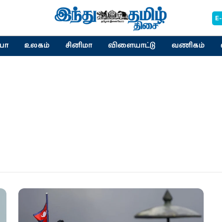
E
யா
உலகம்
சினிமா
விளையாட்டு
வணிகம்