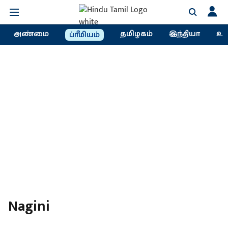
அண்மை
தமிழகம்
இந்தியா
உல
ப்ரீமியம்
Nagini