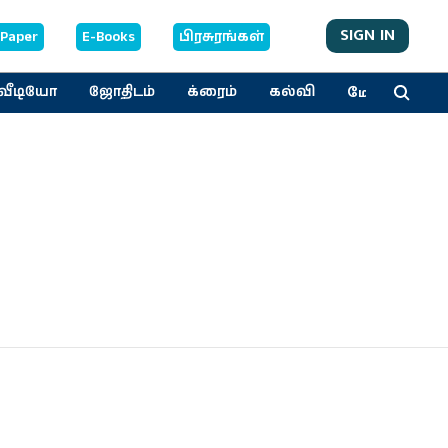
SIGN IN
-Paper
E-Books
பிரசுரங்கள்
மேலும்
வீடியோ
ஜோதிடம்
க்ரைம்
கல்வி