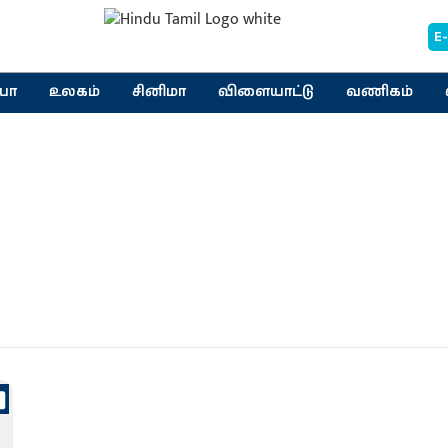
E
யா
உலகம்
சினிமா
விளையாட்டு
வணிகம்