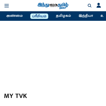
அண்மை
தமிழகம்
இந்தியா
உல
ப்ரீமியம்
MY TVK