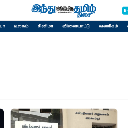
E
யா
உலகம்
சினிமா
விளையாட்டு
வணிகம்