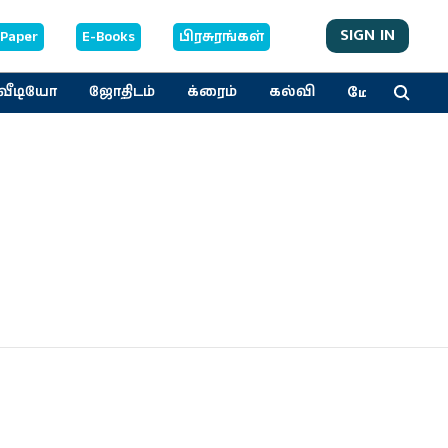
SIGN IN
-Paper
E-Books
பிரசுரங்கள்
மேலும்
வீடியோ
ஜோதிடம்
க்ரைம்
கல்வி