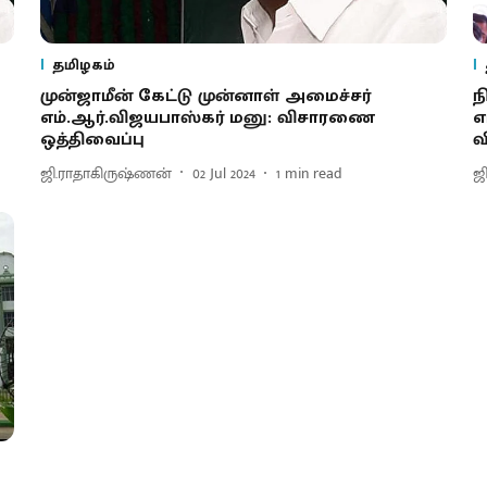
தமிழகம்
முன்ஜாமீன் கேட்டு முன்னாள் அமைச்சர்
ந
எம்.ஆர்.விஜயபாஸ்கர் மனு: விசாரணை
எ
ஒத்திவைப்பு
வ
ஜி.ராதாகிருஷ்ணன்
02 Jul 2024
1
min read
ஜ