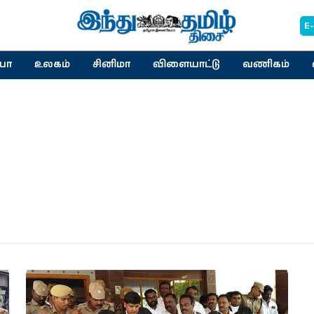
E
யா
உலகம்
சினிமா
விளையாட்டு
வணிகம்