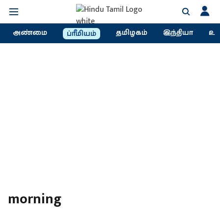
அண்மை
தமிழகம்
இந்தியா
உல
ப்ரீமியம்
morning