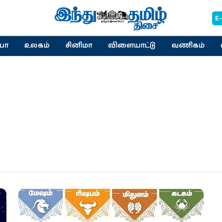
E
யா
உலகம்
சினிமா
விளையாட்டு
வணிகம்