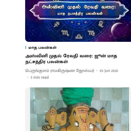
மாத பலன்கள்
அஸ்வினி முதல் ரேவதி வரை: ஜூன் மாத
நட்சத்திர பலன்கள்
பெருங்குளம் ராமகிருஷ்ண ஜோஸ்யர்
03 Jun 2026
5
min read