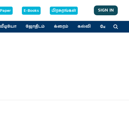
SIGN IN
-Paper
E-Books
பிரசுரங்கள்
மேலும்
வீடியோ
ஜோதிடம்
க்ரைம்
கல்வி