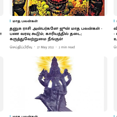
மாத பலன்கள்
தனுசு ராசி அன்பர்களே! ஜூன் மாத பலன்கள் -
வ
்
பண வரவு கூடும்; காரியத்தில் தடை;
-
கருத்துவேற்றுமை நீங்கும்!
உ
செய்திப்பிரிவு
27 May 2022
2
min read
செ
மாத பலன்கள்