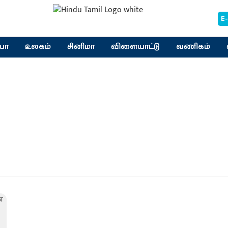
E
யா
உலகம்
சினிமா
விளையாட்டு
வணிகம்