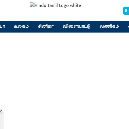
E
யா
உலகம்
சினிமா
விளையாட்டு
வணிகம்