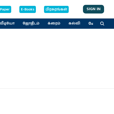
SIGN IN
-Paper
E-Books
பிரசுரங்கள்
மேலும்
வீடியோ
ஜோதிடம்
க்ரைம்
கல்வி