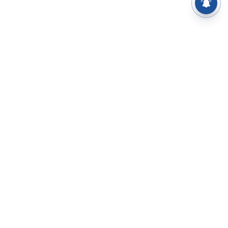
⌄
செய்திகள்