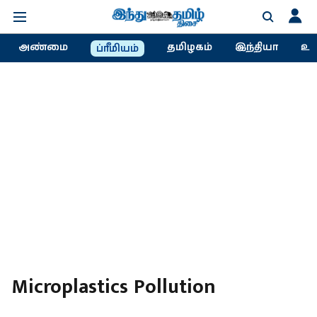
அண்மை
தமிழகம்
இந்தியா
உல
ப்ரீமியம்
Microplastics Pollution