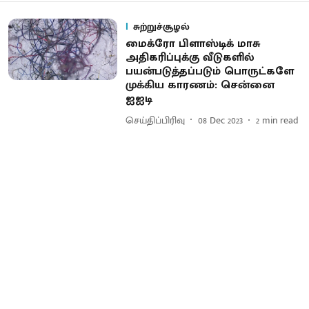
சுற்றுச்சூழல்
மைக்ரோ பிளாஸ்டிக் மாசு
அதிகரிப்புக்கு வீடுகளில்
பயன்படுத்தப்படும் பொருட்களே
முக்கிய காரணம்: சென்னை
ஐஐடி
செய்திப்பிரிவு
08 Dec 2023
2
min read