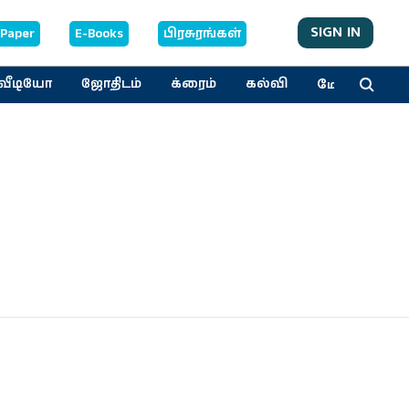
SIGN IN
-Paper
E-Books
பிரசுரங்கள்
மேலும்
வீடியோ
ஜோதிடம்
க்ரைம்
கல்வி