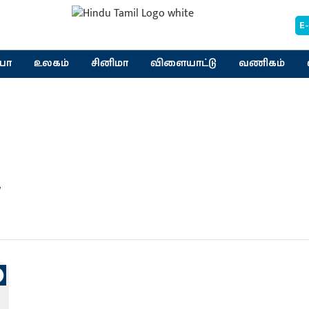
E
யா
உலகம்
சினிமா
விளையாட்டு
வணிகம்
w