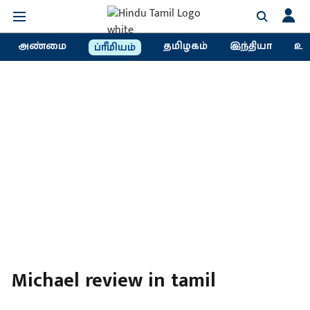
அண்மை
தமிழகம்
இந்தியா
உல
ப்ரீமியம்
Michael review in tamil