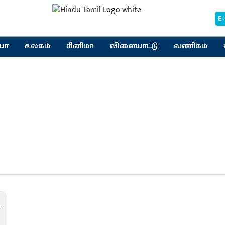
E
யா
உலகம்
சினிமா
விளையாட்டு
வணிகம்