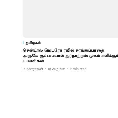
தமிழகம்
சென்ட்ரல் மெட்ரோ ரயில் சுரங்கப்பாதை
அருகே குப்பையால் துர்நாற்றம்: முகம் சுளிக்கும
பயணிகள்
ம.மகாராஜன்
01 Aug 2025
2
min read