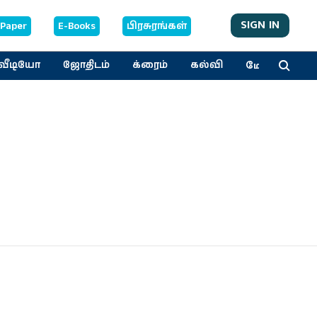
SIGN IN
-Paper
E-Books
பிரசுரங்கள்
மேலும்
வீடியோ
ஜோதிடம்
க்ரைம்
கல்வி