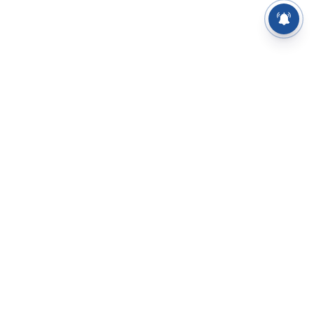
⌄
செய்திகள்
⌄
சிறப்புப் பக்கம்
⌄
சினிமா