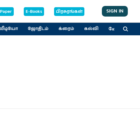
SIGN IN
-Paper
E-Books
பிரசுரங்கள்
மேலும்
வீடியோ
ஜோதிடம்
க்ரைம்
கல்வி