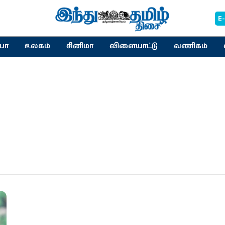
E
யா
உலகம்
சினிமா
விளையாட்டு
வணிகம்