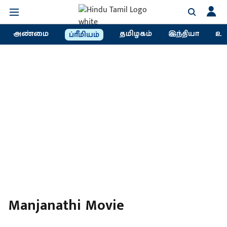
அண்மை
தமிழகம்
இந்தியா
உல
ப்ரீமியம்
Manjanathi Movie