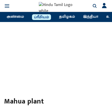
அண்மை
தமிழகம்
இந்தியா
உல
ப்ரீமியம்
Mahua plant