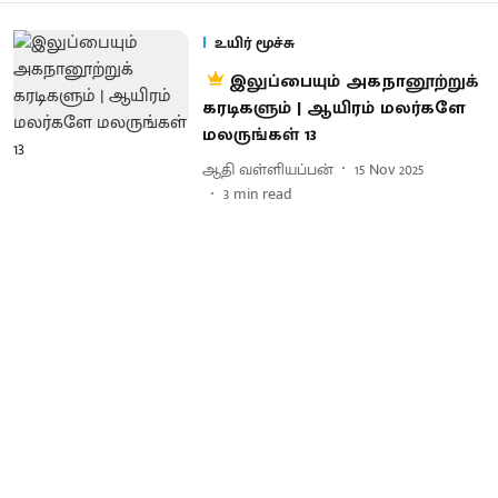
உயிர் மூச்சு
இலுப்பையும் அகநானூற்றுக்
கரடிகளும் | ஆயிரம் மலர்களே
மலருங்கள் 13
ஆதி வள்ளியப்பன்
15 Nov 2025
3
min read