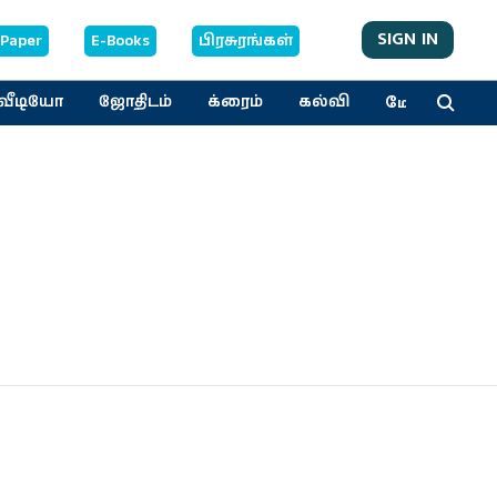
SIGN IN
-Paper
E-Books
பிரசுரங்கள்
மேலும்
வீடியோ
ஜோதிடம்
க்ரைம்
கல்வி