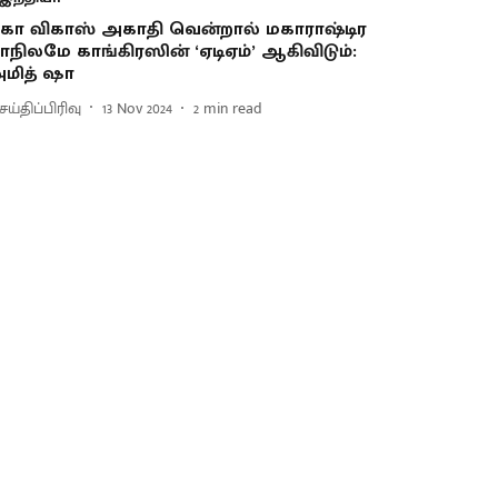
கா விகாஸ் அகாதி வென்றால் மகாராஷ்டிர
ாநிலமே காங்கிரஸின் ‘ஏடிஏம்’ ஆகிவிடும்:
மித் ஷா
ய்திப்பிரிவு
13 Nov 2024
2
min read