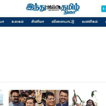
E
யா
உலகம்
சினிமா
விளையாட்டு
வணிகம்