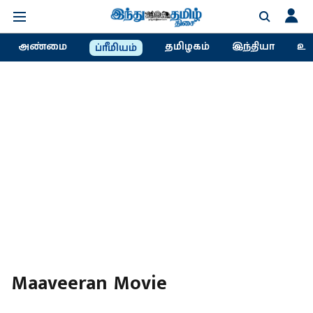
அண்மை
தமிழகம்
இந்தியா
உல
ப்ரீமியம்
Maaveeran Movie