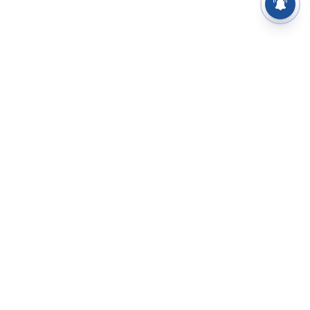
⌄
செய்திகள்