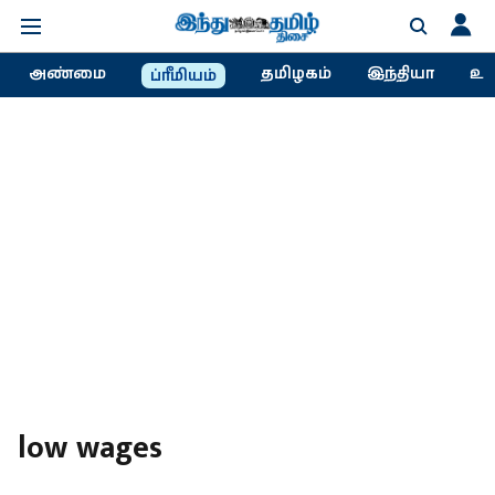
அண்மை
தமிழகம்
இந்தியா
உல
ப்ரீமியம்
low wages