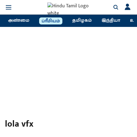
அண்மை
தமிழகம்
இந்தியா
உல
ப்ரீமியம்
lola vfx