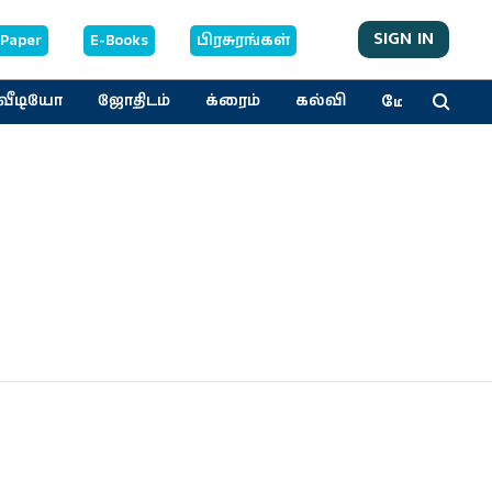
SIGN IN
-Paper
E-Books
பிரசுரங்கள்
மேலும்
வீடியோ
ஜோதிடம்
க்ரைம்
கல்வி