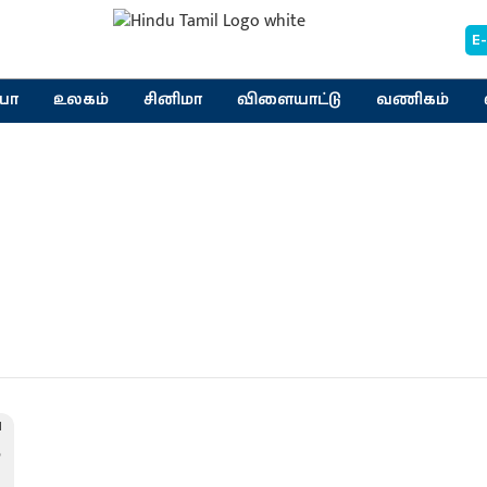
E
யா
உலகம்
சினிமா
விளையாட்டு
வணிகம்