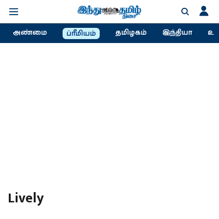
அண்மை
தமிழகம்
இந்தியா
உல
ப்ரீமியம்
Lively