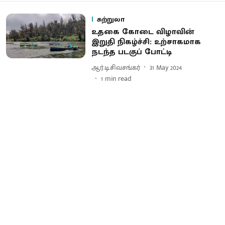
சுற்றுலா
உதகை கோடை விழாவின்
இறுதி நிகழ்ச்சி: உற்சாகமாக
நடந்த படகுப் போட்டி
ஆர்.டி.சிவசங்கர்
31 May 2024
1
min read