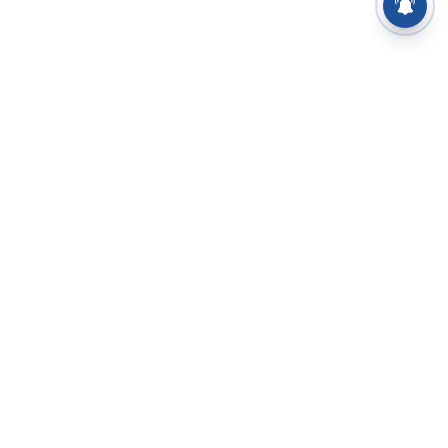
⌄
செய்திகள்