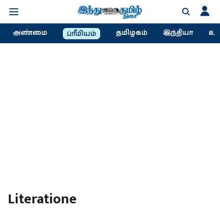
அண்மை
தமிழகம்
இந்தியா
உல
ப்ரீமியம்
Literatione