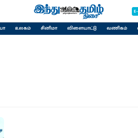
E
யா
உலகம்
சினிமா
விளையாட்டு
வணிகம்