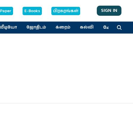
SIGN IN
-Paper
E-Books
பிரசுரங்கள்
மேலும்
வீடியோ
ஜோதிடம்
க்ரைம்
கல்வி