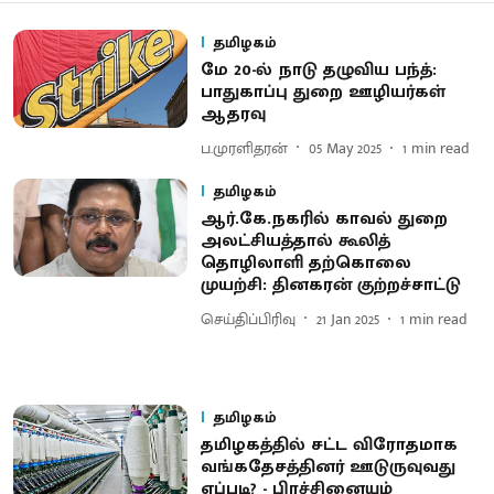
தமிழகம்
மே 20-ல் நாடு தழுவிய பந்த்:
பாதுகாப்பு துறை ஊழியர்கள்
ஆதரவு
ப.முரளிதரன்
05 May 2025
1
min read
தமிழகம்
ஆர்.கே.நகரில் காவல் துறை
அலட்சியத்தால் கூலித்
தொழிலாளி தற்கொலை
முயற்சி: தினகரன் குற்றச்சாட்டு
செய்திப்பிரிவு
21 Jan 2025
1
min read
தமிழகம்
தமிழகத்தில் சட்ட விரோதமாக
வங்கதேசத்தினர் ஊடுருவுவது
எப்படி? - பிரச்சினையும்