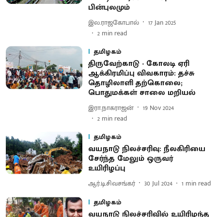
பின்புலமும்
இல.ராஜகோபால்
17 Jan 2025
2
min read
தமிழகம்
திருவேற்காடு - கோலடி ஏரி
ஆக்கிரமிப்பு விவகாரம்: தச்சு
தொழிலாளி தற்கொலை;
பொதுமக்கள் சாலை மறியல்
இரா.நாகராஜன்
19 Nov 2024
2
min read
தமிழகம்
வயநாடு நிலச்சரிவு: நீலகிரியை
சேர்ந்த மேலும் ஒருவர்
உயிரிழப்பு
ஆர்.டி.சிவசங்கர்
30 Jul 2024
1
min read
தமிழகம்
வயநாடு நிலச்சரிவில் உயிரிழந்த