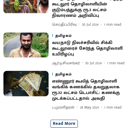
கூடலூர் தொழிலாளியின்
குடும்பத்துக்கு ரூ.3 லட்சம்
நிவாரணம் அறிவிப்பு
செய்திப்பிரிவு
30 Jul 2024
1
min read
தமிழகம்
வயநாடு நிலச்சரிவில் சிக்கி
கூடலூரைச் சேர்ந்த தொழிலாளி
உயிரிழப்பு
ஆர்.டி.சிவசங்கர்
30 Jul 2024
1
min read
தமிழகம்
எண்ணூர் கூலித் தொழிலாளி
வங்கிக் கணக்கில் தவறுதலாக
ரூ.32 லட்சம் டெபாசிட்: கணக்கு
முடக்கப்பட்டதால் அவதி
ப.முரளிதரன்
28 May 2024
1
min read
Read More