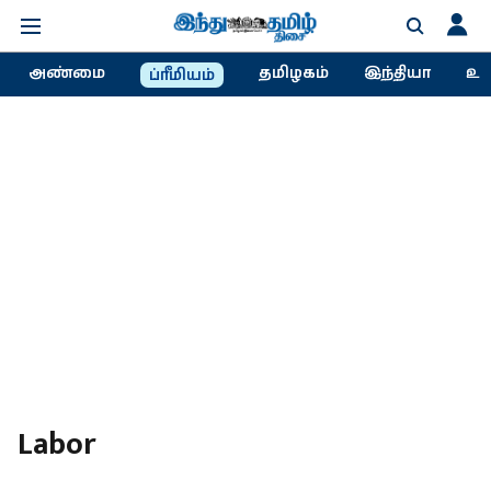
அண்மை
தமிழகம்
இந்தியா
உல
ப்ரீமியம்
Labor