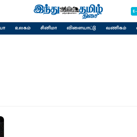
E
யா
உலகம்
சினிமா
விளையாட்டு
வணிகம்