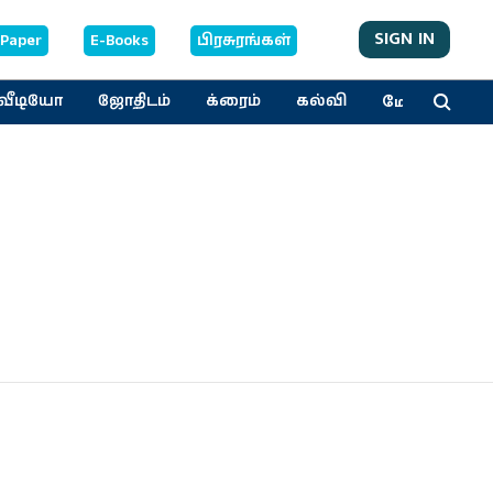
SIGN IN
-Paper
E-Books
பிரசுரங்கள்
மேலும்
வீடியோ
ஜோதிடம்
க்ரைம்
கல்வி