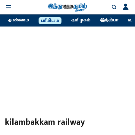
அண்மை
தமிழகம்
இந்தியா
உல
ப்ரீமியம்
kilambakkam railway