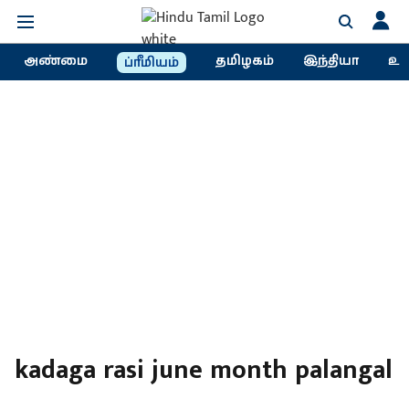
அண்மை
தமிழகம்
இந்தியா
உல
ப்ரீமியம்
kadaga rasi june month palangal