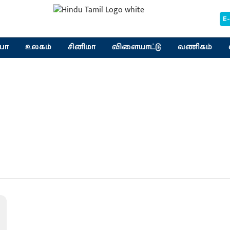
E
யா
உலகம்
சினிமா
விளையாட்டு
வணிகம்