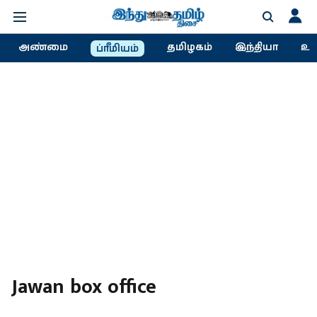
அண்மை
தமிழகம்
இந்தியா
உல
ப்ரீமியம்
Jawan box office