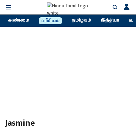
அண்மை
தமிழகம்
இந்தியா
உல
ப்ரீமியம்
Jasmine